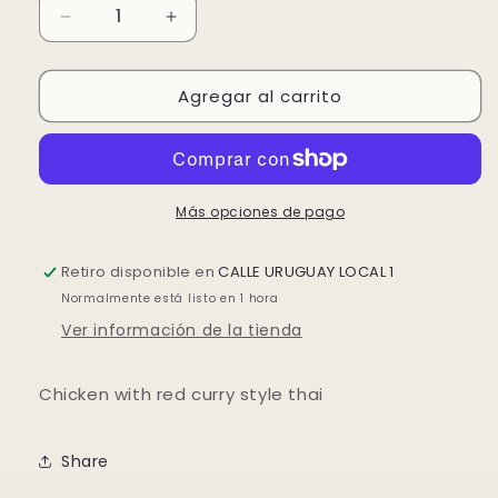
Reducir
Aumentar
cantidad
cantidad
para
para
Agregar al carrito
POLLO
POLLO
CON
CON
CURRY
CURRY
ROJO
ROJO
THAILANDESA
THAILANDESA
Más opciones de pago
🌶️
🌶️
🌶️
🌶️
Retiro disponible en
CALLE URUGUAY LOCAL 1
Normalmente está listo en 1 hora
Ver información de la tienda
Chicken with red curry style thai
Share