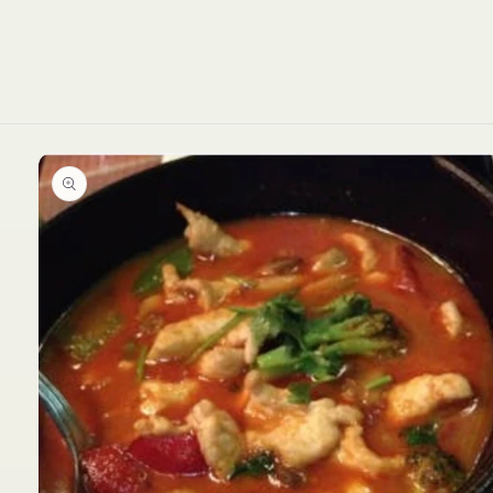
Ir
directamente
a la
información
del producto