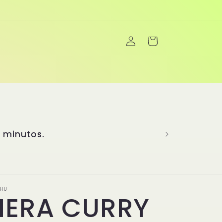
Iniciar
Carrito
sesión
 creatividad para brindarte una
más de 20 años de experiencia
sabores más emblemáticos y ha
nú único y completo. En Yanghu,
inimitables, son el corazón de
idad y la pasión de la cocina
nicos! 👏
HU
NERA CURRY