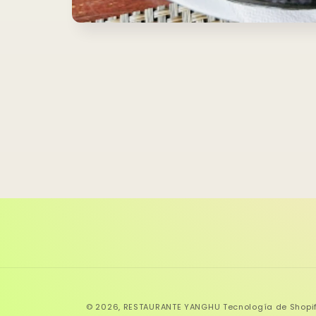
Abrir
elemento
multimedia
1
en
una
ventana
modal
© 2026,
RESTAURANTE YANGHU
Tecnología de Shopi