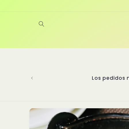
Ir
directamente
al contenido
Bienvenidos a Yanghu, un restaurante
experiencia gastronómica incompar
perfeccionando las artes culinari
seleccionado platos auténticos de di
cada detalle importa. Nuestras sal
nuestros platillos y un secreto qu
asiática. ¡Te 
Ir
directamente
a la
información
del producto