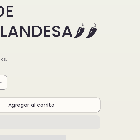
DE
LANDESA🌶️🌶️
dos.
Aumentar
cantidad
para
Agregar al carrito
TERNERA
CURRY
VERDE
ESA
THAILANDESA
🌶️