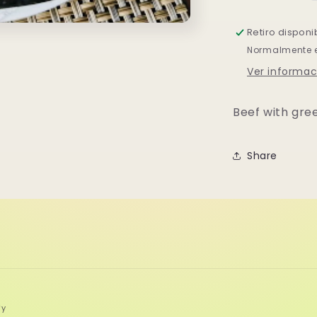
🌶️
Retiro disponi
Normalmente es
Ver informac
Beef with gree
Share
fy