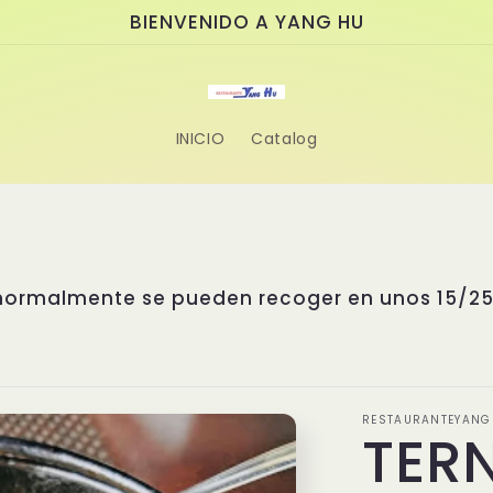
BIENVENIDO A YANG HU
INICIO
Catalog
 asiático donde la tradición se fusiona con la
able. Nuestro chef, el Sr. Yang, cuenta con 
as de Asia. Ha estudiado cuidadosamente los 
stintas regiones asiáticas para diseñar un me
sas exclusivas, creadas con recetas propias e 
e nadie puede replicar. Disfruta de la autentic
esperamos para sorprenderte con sus sabores ú
RESTAURANTEYANG
TER