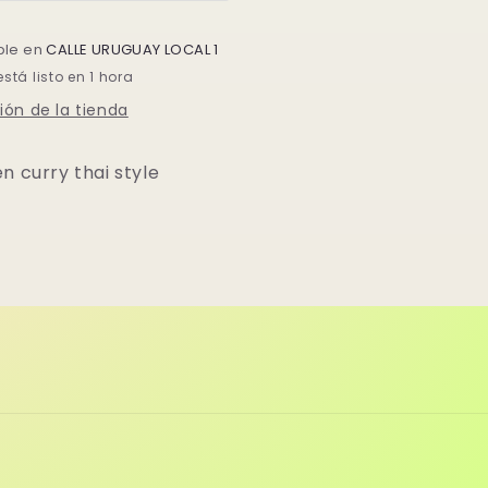
🌶️
ble en
CALLE URUGUAY LOCAL 1
tá listo en 1 hora
ión de la tienda
n curry thai style