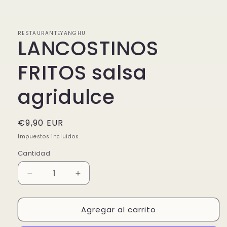
elemento
multimedia
1
en
RESTAURANTEYANGHU
una
LANCOSTINOS
ventana
modal
FRITOS salsa
agridulce
Precio
€9,90 EUR
habitual
Impuestos incluidos.
Cantidad
Reducir
Aumentar
cantidad
cantidad
para
para
Agregar al carrito
LANCOSTINOS
LANCOSTINOS
FRITOS
FRITOS