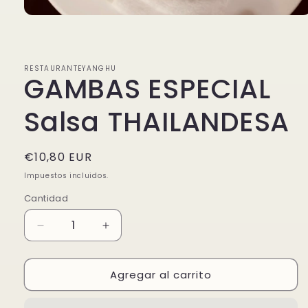
Abrir
elemento
multimedia
1
en
RESTAURANTEYANGHU
una
GAMBAS ESPECIAL
ventana
modal
Salsa THAILANDESA
Precio
€10,80 EUR
habitual
Impuestos incluidos.
Cantidad
Reducir
Aumentar
cantidad
cantidad
para
para
Agregar al carrito
GAMBAS
GAMBAS
ESPECIAL
ESPECIAL
Salsa
Salsa