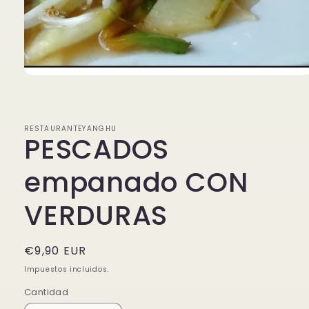
Abrir
elemento
multimedia
1
en
RESTAURANTEYANGHU
una
PESCADOS
ventana
modal
empanado CON
VERDURAS
Precio
€9,90 EUR
habitual
Impuestos incluidos.
Cantidad