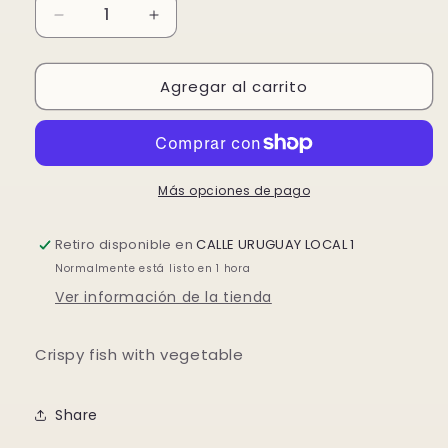
Reducir
Aumentar
cantidad
cantidad
para
para
Agregar al carrito
PESCADOS
PESCADOS
empanado
empanado
CON
CON
VERDURAS
VERDURAS
Más opciones de pago
Retiro disponible en
CALLE URUGUAY LOCAL 1
Normalmente está listo en 1 hora
Ver información de la tienda
Crispy fish with vegetable
Share