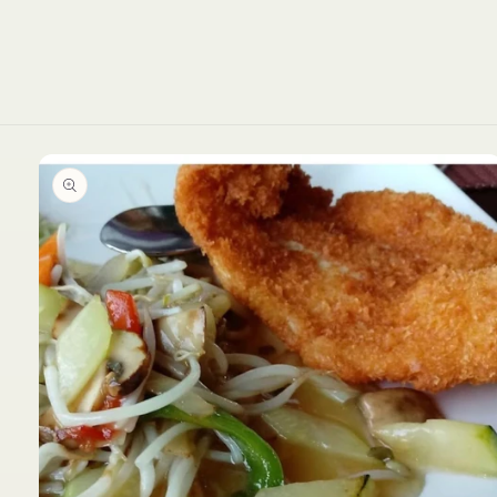
Ir
directamente
a la
información
del producto