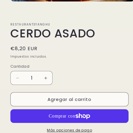
Abrir
elemento
multimedia
1
en
RESTAURANTEYANGHU
una
CERDO ASADO
ventana
modal
Precio
€8,20 EUR
habitual
Impuestos incluidos.
Cantidad
Reducir
Aumentar
cantidad
cantidad
para
para
Agregar al carrito
CERDO
CERDO
ASADO
ASADO
Más opciones de pago