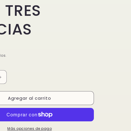
 TRES
CIAS
dos.
Aumentar
cantidad
para
Agregar al carrito
ARROZ
FRITO
CON
TRES
DELICIAS
Más opciones de pago