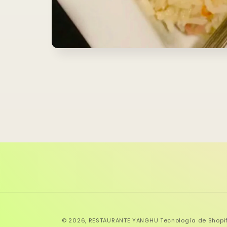
Abrir
elemento
multimedia
1
en
una
ventana
modal
© 2026,
RESTAURANTE YANGHU
Tecnología de Shopi