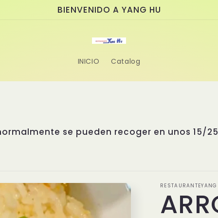
BIENVENIDO A YANG HU
INICIO
Catalog
e asiático donde la tradición se fusiona con l
rable. Nuestro chef, el Sr. Yang, cuenta con 
as de Asia. Ha estudiado cuidadosamente los
istintas regiones asiáticas para diseñar un m
sas exclusivas, creadas con recetas propias e 
ue nadie puede replicar. Disfruta de la autenti
 esperamos para sorprenderte con sus sabores 
RESTAURANTEYANG
ARR