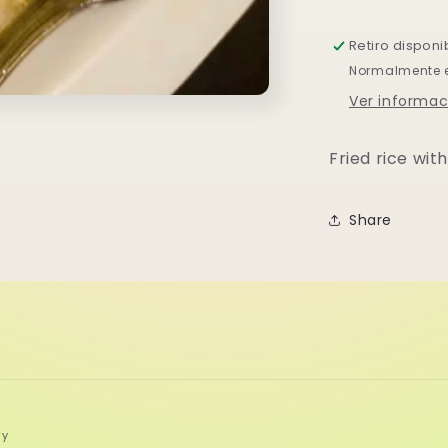
Retiro disponi
Normalmente es
Ver informac
Fried rice wit
Share
fy