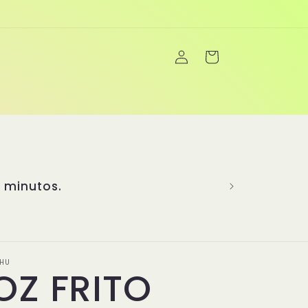
Iniciar
Carrito
sesión
a creatividad para brindarte una
más de 20 años de experiencia
 sabores más emblemáticos y ha
enú único y completo. En Yanghu,
inimitables, son el corazón de
cidad y la pasión de la cocina
únicos! 👏
HU
OZ FRITO