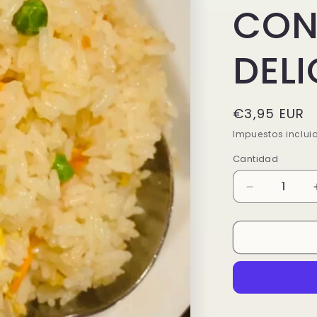
CON
DELI
Precio
€3,95 EUR
habitual
Impuestos inclui
Cantidad
Reducir
cantidad
para
ARROZ
FRITO
CON
TRES
DELICIAS