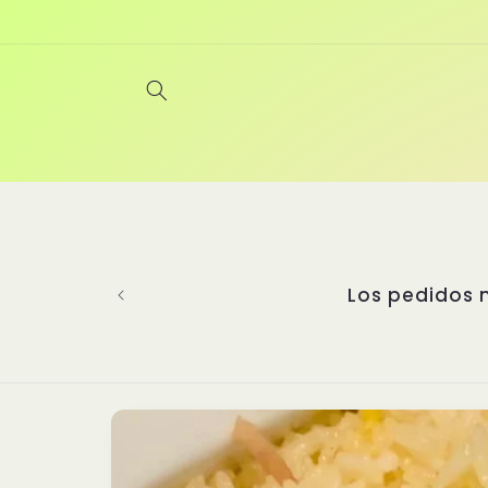
Ir
directamente
al contenido
Bienvenidos a Yanghu, un restaurant
experiencia gastronómica incompa
perfeccionando las artes culinari
seleccionado platos auténticos de d
cada detalle importa. Nuestras sal
nuestros platillos y un secreto q
asiática. ¡Te
Ir
directamente
a la
información
del producto