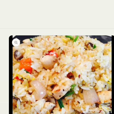
Ir
directamente
a la
información
del producto