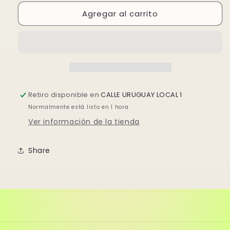
para
para
Agregar al carrito
TALLARINES
TALLARINES
CON
CON
VERDURAS
VERDURAS
Retiro disponible en
CALLE URUGUAY LOCAL 1
Normalmente está listo en 1 hora
Ver información de la tienda
Share