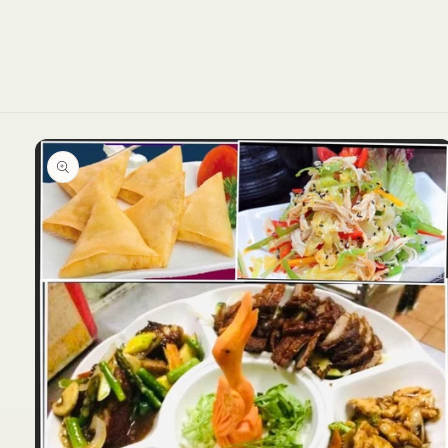
Ir
directamente
a la
información
del producto