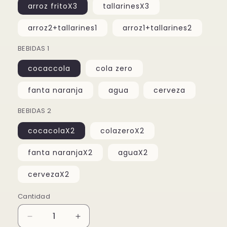
arroz fritoX3
tallarinesX3
arroz2+tallarines1
arroz1+tallarines2
BEBIDAS 1
cocaccola
cola zero
fanta naranja
agua
cerveza
BEBIDAS 2
cocacolaX2
colazeroX2
fanta naranjaX2
aguaX2
cervezaX2
Cantidad
Reducir
Aumentar