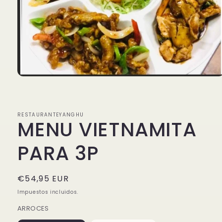
Abrir
elemento
multimedia
1
en
RESTAURANTEYANGHU
una
MENU VIETNAMITA
ventana
modal
PARA 3P
Precio
€54,95 EUR
habitual
Impuestos incluidos.
ARROCES