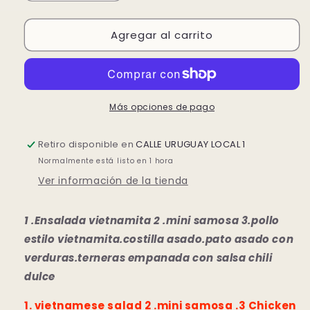
cantidad
cantidad
para
para
Agregar al carrito
MENU
MENU
VIETNAMITA
VIETNAMITA
PARA
PARA
3P
3P
Más opciones de pago
Retiro disponible en
CALLE URUGUAY LOCAL 1
Normalmente está listo en 1 hora
Ver información de la tienda
1 .Ensalada vietnamita 2 .mini samosa 3.pollo
estilo vietnamita.costilla asado.pato asado con
verduras.terneras empanada con salsa chili
dulce
1. vietnamese salad 2 .mini samosa .3 Chicken