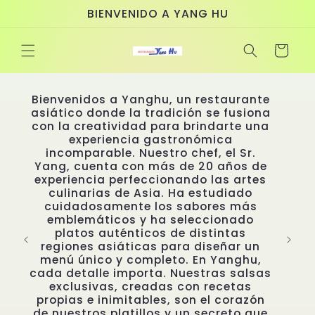
Ir
BIENVENIDO A YANG HU
directamente
al contenido
Carrito
Bienvenidos a Yanghu, un restaurante
asiático donde la tradición se fusiona
con la creatividad para brindarte una
experiencia gastronómica
incomparable. Nuestro chef, el Sr.
Yang, cuenta con más de 20 años de
experiencia perfeccionando las artes
culinarias de Asia. Ha estudiado
cuidadosamente los sabores más
emblemáticos y ha seleccionado
den
platos auténticos de distintas
.
regiones asiáticas para diseñar un
menú único y completo. En Yanghu,
cada detalle importa. Nuestras salsas
exclusivas, creadas con recetas
propias e inimitables, son el corazón
de nuestros platillos y un secreto que