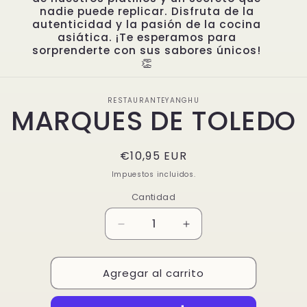
nadie puede replicar. Disfruta de la
autenticidad y la pasión de la cocina
asiática. ¡Te esperamos para
sorprenderte con sus sabores únicos!
👏
Ir
directamente
RESTAURANTEYANGHU
a la
MARQUES DE TOLEDO
información
del producto
Precio
€10,95 EUR
habitual
Impuestos incluidos.
Cantidad
Reducir
Aumentar
cantidad
cantidad
para
para
Agregar al carrito
MARQUES
MARQUES
DE
DE
TOLEDO
TOLEDO