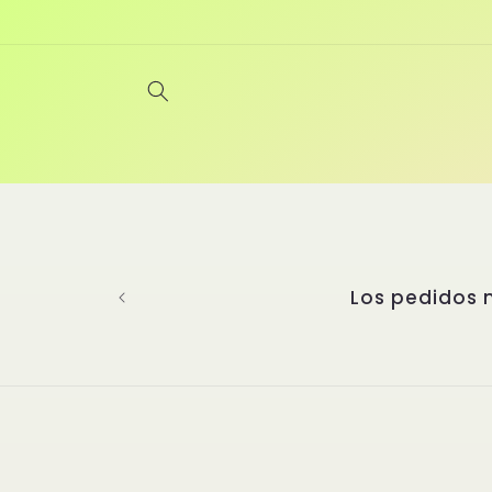
Ir
directamente
al contenido
Los pedidos 
Ir
direct
a la
inform
del pr