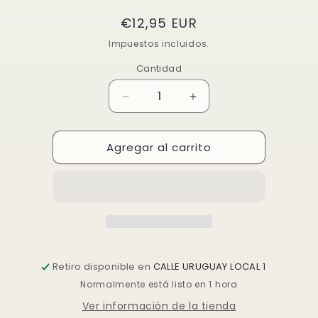
Precio
€12,95 EUR
habitual
Impuestos incluidos.
Cantidad
Reducir
Aumentar
cantidad
cantidad
para
para
Agregar al carrito
VINA
VINA
SOL
SOL
Retiro disponible en
CALLE URUGUAY LOCAL 1
Normalmente está listo en 1 hora
Ver información de la tienda