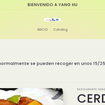
BIENVENIDO A YANG HU
INICIO
Catalog
e asiático donde la tradición se fusiona con l
rable. Nuestro chef, el Sr. Yang, cuenta con 
as de Asia. Ha estudiado cuidadosamente los
istintas regiones asiáticas para diseñar un m
sas exclusivas, creadas con recetas propias e 
ue nadie puede replicar. Disfruta de la autenti
 esperamos para sorprenderte con sus sabores 
RESTAURANTE YAN
CER