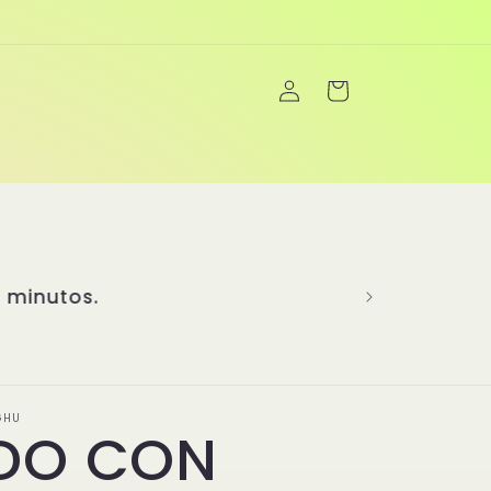
Iniciar
Carrito
sesión
a creatividad para brindarte una
más de 20 años de experiencia
 sabores más emblemáticos y ha
enú único y completo. En Yanghu,
inimitables, son el corazón de
cidad y la pasión de la cocina
únicos! 👏
GHU
DO CON