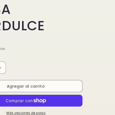
SA
RDULCE
dos.
Aumentar
cantidad
para
Agregar al carrito
CERDO
CON
SALSA
E
AGIRDULCE
Más opciones de pago