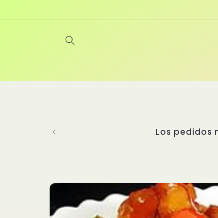
Ir
directamente
al contenido
Bienvenidos a Yanghu, un restaurant
experiencia gastronómica incompa
perfeccionando las artes culinari
seleccionado platos auténticos de d
cada detalle importa. Nuestras sal
nuestros platillos y un secreto q
asiática. ¡Te
Ir
directamente
a la
información
del producto