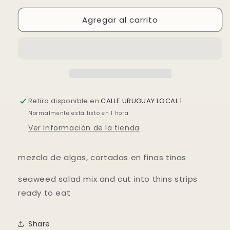
para
para
Agregar al carrito
ENSALADA
ENSALADA
DE
DE
ALGAS
ALGAS
Retiro disponible en
CALLE URUGUAY LOCAL 1
Normalmente está listo en 1 hora
Ver información de la tienda
mezcla de algas, cortadas en finas tinas
seaweed salad mix and cut into thins strips
ready to eat
Share