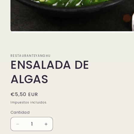
Abrir
elemento
multimedia
1
en
RESTAURANTEYANGHU
una
ENSALADA DE
ventana
modal
ALGAS
Precio
€5,50 EUR
habitual
Impuestos incluidos.
Cantidad
Reducir
Aumentar
cantidad
cantidad