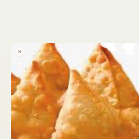
nadie puede replicar. Disfruta de la
autenticidad y la pasión de la cocina
asiática. ¡Te esperamos para
sorprenderte con sus sabores únicos!
👏
Ir
directamente
a la
información
del producto