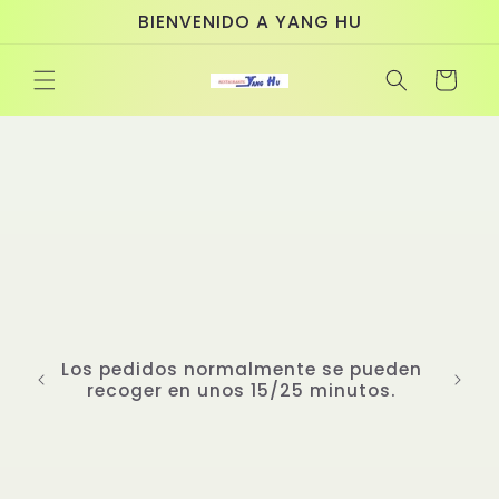
Ir
BIENVENIDO A YANG HU
directamente
al contenido
Carrito
Bienvenidos a Yanghu, un restaurante
asiático donde la tradición se fusiona
con la creatividad para brindarte una
experiencia gastronómica
incomparable. Nuestro chef, el Sr.
Yang, cuenta con más de 20 años de
experiencia perfeccionando las artes
culinarias de Asia. Ha estudiado
cuidadosamente los sabores más
emblemáticos y ha seleccionado
platos auténticos de distintas
regiones asiáticas para diseñar un
menú único y completo. En Yanghu,
cada detalle importa. Nuestras salsas
exclusivas, creadas con recetas
propias e inimitables, son el corazón
de nuestros platillos y un secreto que