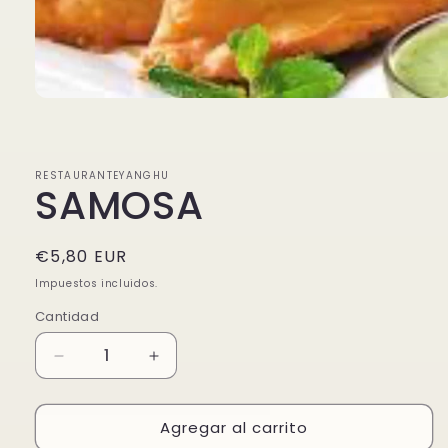
Abrir
elemento
multimedia
1
en
RESTAURANTEYANGHU
una
SAMOSA
ventana
modal
Precio
€5,80 EUR
habitual
Impuestos incluidos.
Cantidad
Reducir
Aumentar
cantidad
cantidad
para
para
Agregar al carrito
SAMOSA
SAMOSA