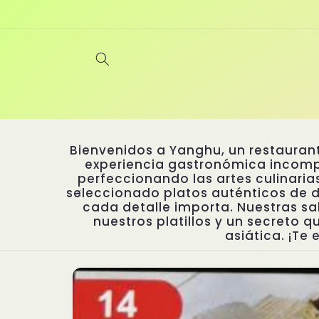
Ir
directamente
al contenido
Bienvenidos a Yanghu, un restaurant
experiencia gastronómica incompa
perfeccionando las artes culinari
seleccionado platos auténticos de d
cada detalle importa. Nuestras sal
nuestros platillos y un secreto q
asiática. ¡Te
Ir
directamente
a la
información
del producto