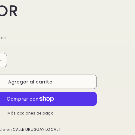
OR
dos.
Aumentar
cantidad
para
Agregar al carrito
OS2
CONBINADOS2
VAPOR
Más opciones de pago
ble en
CALLE URUGUAY LOCAL 1