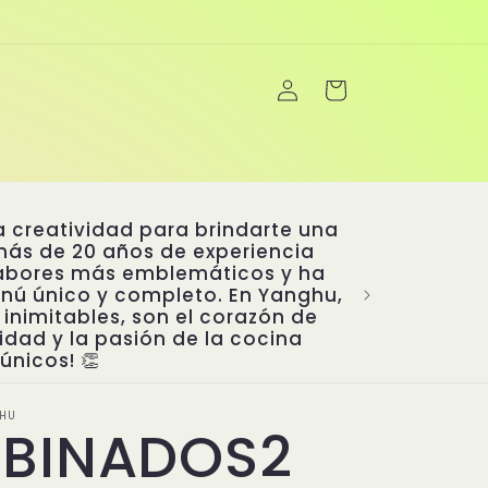
Iniciar
Carrito
sesión
a creatividad para brindarte una
más de 20 años de experiencia
sabores más emblemáticos y ha
enú único y completo. En Yanghu,
inimitables, son el corazón de
cidad y la pasión de la cocina
únicos! 👏
HU
BINADOS2