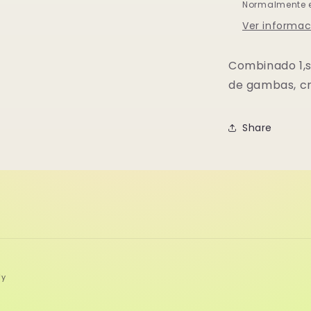
Normalmente es
Ver informac
Combinado 1,s
de gambas, cr
Share
fy