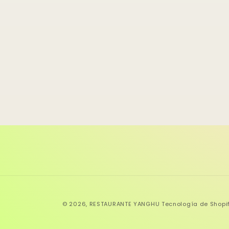
una
ventana
modal
© 2026,
RESTAURANTE YANGHU
Tecnología de Shopi