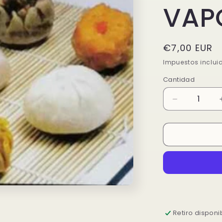
VAP
Precio
€7,00 EUR
habitual
Impuestos inclui
Cantidad
Reducir
cantidad
para
CONBINAD
VAPOR
Retiro disponi