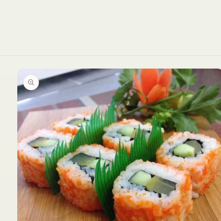
Ir
directamente
a la
información
del producto