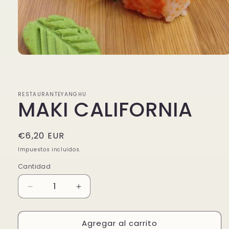
Abrir
elemento
multimedia
1
en
RESTAURANTEYANGHU
una
MAKI CALIFORNIA
ventana
modal
Precio
€6,20 EUR
habitual
Impuestos incluidos.
Cantidad
Reducir
Aumentar
cantidad
cantidad
para
para
Agregar al carrito
MAKI
MAKI