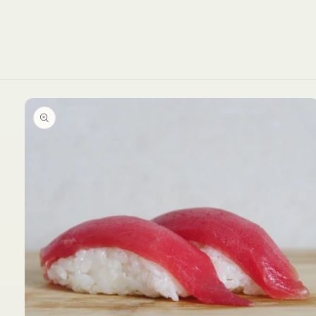
Ir
directamente
a la
información
del producto