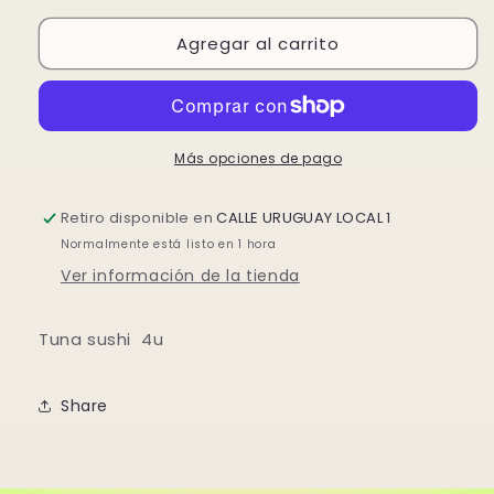
para
para
Agregar al carrito
SUSHI
SUSHI
ATUN
ATUN
4unidad
4unidad
Más opciones de pago
Retiro disponible en
CALLE URUGUAY LOCAL 1
Normalmente está listo en 1 hora
Ver información de la tienda
Tuna sushi 4u
Share