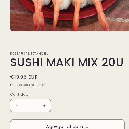
Abrir
elemento
multimedia
1
en
RESTAURANTEYANGHU
una
SUSHI MAKI MIX 20U
ventana
modal
Precio
€19,95 EUR
habitual
Impuestos incluidos.
Cantidad
Reducir
Aumentar
cantidad
cantidad
para
para
Agregar al carrito
SUSHI
SUSHI