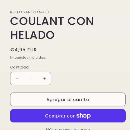
multimedia
1
en
RESTAURANTEYANGHU
una
COULANT CON
ventana
modal
HELADO
Precio
€4,95 EUR
habitual
Impuestos incluidos.
Cantidad
Reducir
Aumentar
cantidad
cantidad
para
para
Agregar al carrito
COULANT
COULANT
CON
CON
HELADO
HELADO
Más opciones de pago