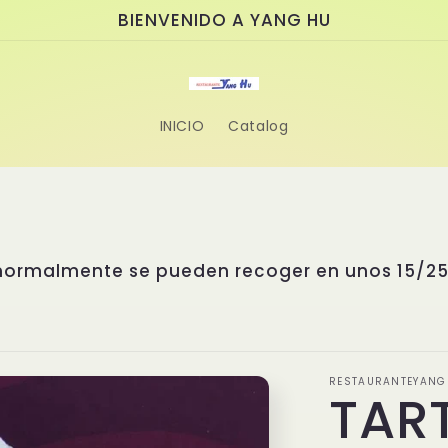
BIENVENIDO A YANG HU
INICIO
Catalog
 asiático donde la tradición se fusiona con l
able. Nuestro chef, el Sr. Yang, cuenta con 
as de Asia. Ha estudiado cuidadosamente los 
stintas regiones asiáticas para diseñar un m
sas exclusivas, creadas con recetas propias e 
e nadie puede replicar. Disfruta de la autentic
 esperamos para sorprenderte con sus sabores ú
RESTAURANTEYANG
TAR