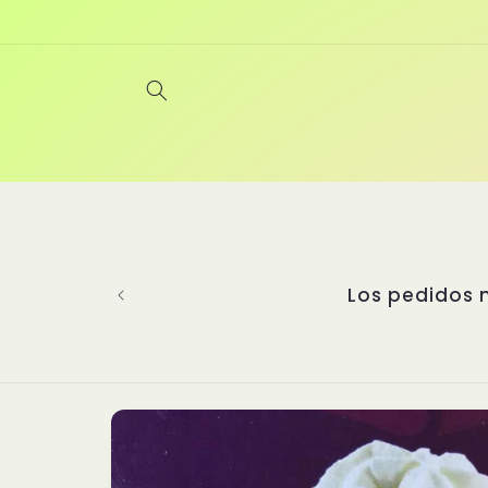
Ir
directamente
al contenido
Bienvenidos a Yanghu, un restaurante
experiencia gastronómica incompar
perfeccionando las artes culinari
seleccionado platos auténticos de di
cada detalle importa. Nuestras sal
nuestros platillos y un secreto qu
asiática. ¡Te
Ir
directamente
a la
información
del producto