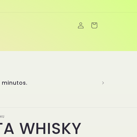
Iniciar
Carrito
sesión
a creatividad para brindarte una
más de 20 años de experiencia
sabores más emblemáticos y ha
enú único y completo. En Yanghu,
inimitables, son el corazón de
idad y la pasión de la cocina
nicos! 👏
HU
TA WHISKY