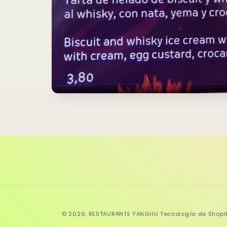
Abrir
elemento
multimedia
1
en
una
ventana
modal
© 2026,
RESTAURANTE YANGHU
Tecnología de Shopi