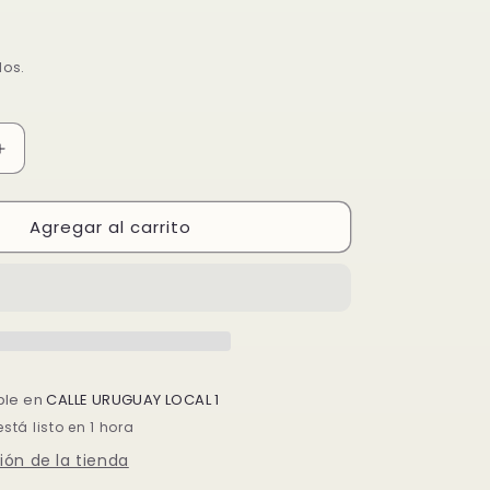
dos.
Aumentar
cantidad
para
Agregar al carrito
TARTA
WHISKY
ble en
CALLE URUGUAY LOCAL 1
tá listo en 1 hora
ión de la tienda