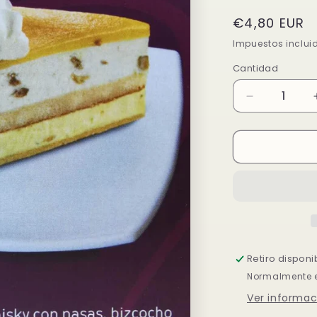
Precio
€4,80 EUR
habitual
Impuestos inclui
Cantidad
Reducir
cantidad
para
TARTA
WHISKY
Retiro disponi
Normalmente es
Ver informac