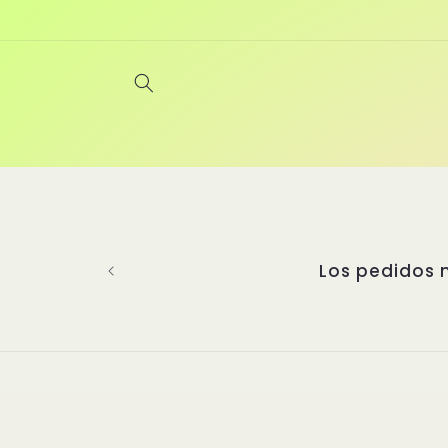
Ir
directamente
al contenido
Los pedidos
Ir
direct
a la
inform
del pr