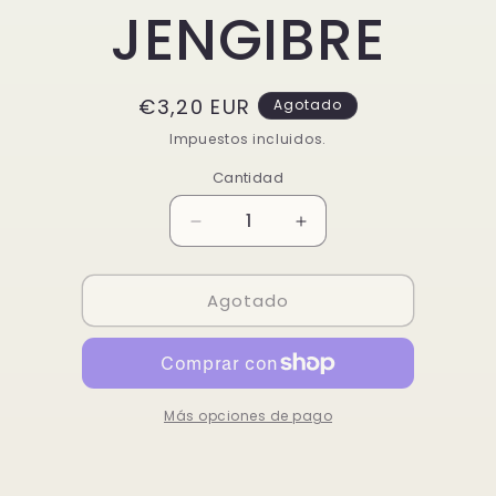
JENGIBRE
Precio
€3,20 EUR
Agotado
habitual
Impuestos incluidos.
Cantidad
Reducir
Aumentar
cantidad
cantidad
para
para
Agotado
HELADO
HELADO
WASABI
WASABI
JENGIBRE
JENGIBRE
Más opciones de pago