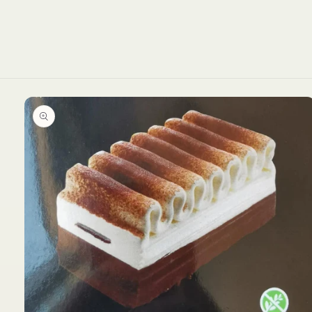
Ir
directamente
a la
información
del producto