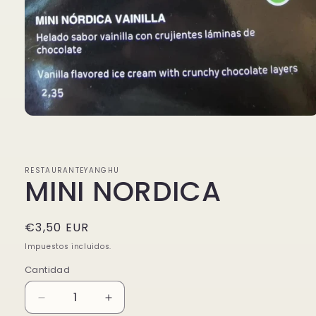
Abrir
elemento
multimedia
1
en
RESTAURANTEYANGHU
una
MINI NORDICA
ventana
modal
Precio
€3,50 EUR
habitual
Impuestos incluidos.
Cantidad
Reducir
Aumentar