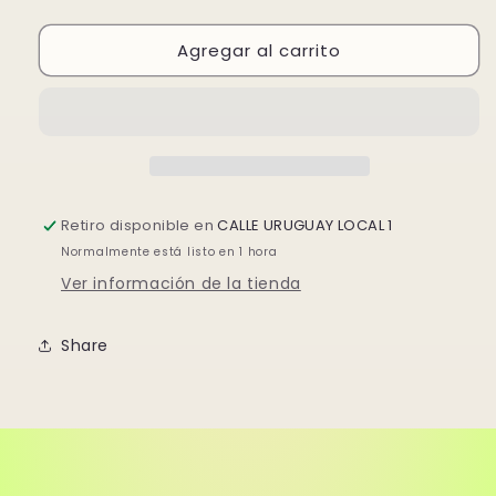
cantidad
cantidad
para
para
Agregar al carrito
MINI
MINI
NORDICA
NORDICA
Retiro disponible en
CALLE URUGUAY LOCAL 1
Normalmente está listo en 1 hora
Ver información de la tienda
Share