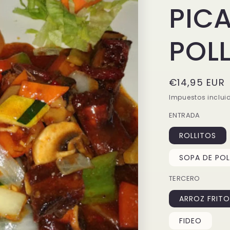
PIC
POLL
Precio
€14,95 EUR
habitual
Impuestos inclui
ENTRADA
ROLLITOS
SOPA DE PO
TERCERO
ARROZ FRITO
FIDEO