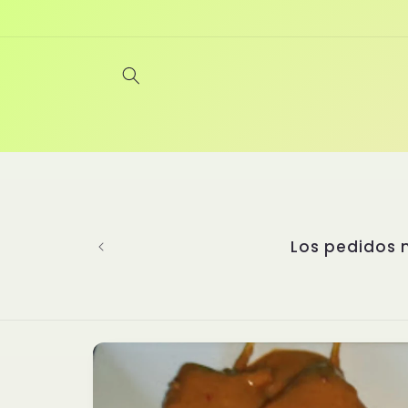
Ir
directamente
al contenido
Bienvenidos a Yanghu, un restaurante 
experiencia gastronómica incompar
perfeccionando las artes culinaria
seleccionado platos auténticos de di
cada detalle importa. Nuestras sals
nuestros platillos y un secreto qu
asiática. ¡Te 
Ir
directamente
a la
información
del producto