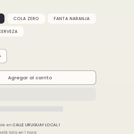
COLA ZERO
FANTA NARANJA
CERVEZA
Aumentar
cantidad
para
Agregar al carrito
LLA
M15.COSTILLA
PICANTE
Y
POLLO
SATE
🌶️
ble en
CALLE URUGUAY LOCAL 1
tá listo en 1 hora