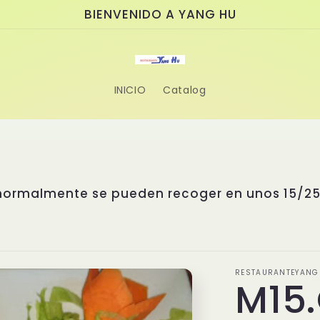
BIENVENIDO A YANG HU
INICIO
Catalog
asiático donde la tradición se fusiona con la
able. Nuestro chef, el Sr. Yang, cuenta con m
s de Asia. Ha estudiado cuidadosamente los s
stintas regiones asiáticas para diseñar un me
as exclusivas, creadas con recetas propias e i
e nadie puede replicar. Disfruta de la autentici
esperamos para sorprenderte con sus sabores ú
RESTAURANTEYANG
M15