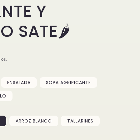
ANTE Y
O SATE🌶️
dos.
ENSALADA
SOPA AGRIPICANTE
LLO
ARROZ BLANCO
TALLARINES