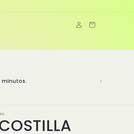
Iniciar
Carrito
sesión
 creatividad para brindarte una
ás de 20 años de experiencia
abores más emblemáticos y ha
nú único y completo. En Yanghu,
nimitables, son el corazón de
dad y la pasión de la cocina
nicos! 👏
HU
.COSTILLA