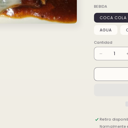
BEBIDA
COCA COLA
AGUA
Cantidad
Reducir
cantidad
para
M15.COSTI
PICANTE
Y
POLLO
SATE
🌶️
Retiro disponi
Normalmente es