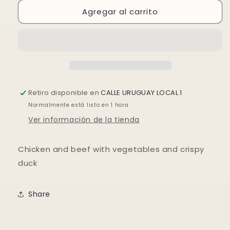
para
para
Agregar al carrito
M29.POLLO
M29.POLLO
TERNERAS
TERNERAS
VERDURAS
VERDURAS
Y
Y
PATO
PATO
asado
asado
Retiro disponible en
CALLE URUGUAY LOCAL 1
Normalmente está listo en 1 hora
Ver información de la tienda
Chicken and beef with vegetables and crispy
duck
Share