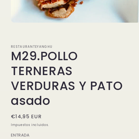
Abrir
elemento
multimedia
1
en
RESTAURANTEYANGHU
una
M29.POLLO
ventana
modal
TERNERAS
VERDURAS Y PATO
asado
Precio
€14,95 EUR
habitual
Impuestos incluidos.
ENTRADA