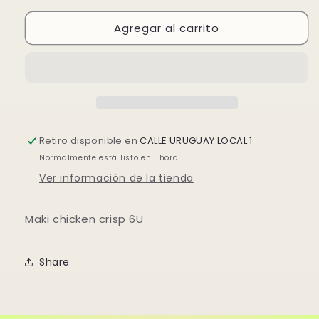
para
para
Agregar al carrito
MAKI
MAKI
POLLO
POLLO
FRITO(6
FRITO(6
piezas
piezas
)
)
Retiro disponible en
CALLE URUGUAY LOCAL 1
Normalmente está listo en 1 hora
Ver información de la tienda
Maki chicken crisp 6U
Share