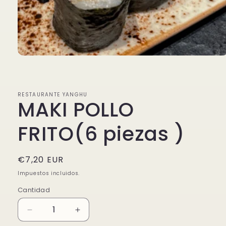
Abrir
elemento
multimedia
1
en
RESTAURANTE YANGHU
una
MAKI POLLO
ventana
modal
FRITO(6 piezas )
Precio
€7,20 EUR
habitual
Impuestos incluidos.
Cantidad
Reducir
Aumentar
cantidad
cantidad