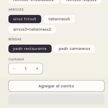
ARROCES
arroz fritox5
tallarinesx5
arrozx3+tallarinesx2
BEBIDAS
pedir restaurante
pedir camareros
Cantidad
Reducir
Aumentar
cantidad
cantidad
para
para
Agregar al carrito
MENU
MENU
PARA
PARA
5P
5P