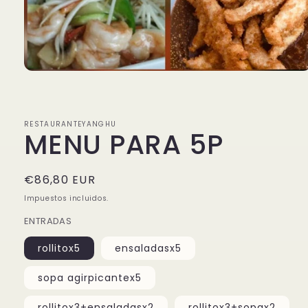
Abrir
elemento
multimedia
1
en
RESTAURANTEYANGHU
una
MENU PARA 5P
ventana
modal
Precio
€86,80 EUR
habitual
Impuestos incluidos.
ENTRADAS
rollitox5
ensaladasx5
sopa agirpicantex5
rollitox3+ensaladasx2
rollitox3+sopax2