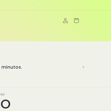
Iniciar
Carrito
sesión
a creatividad para brindarte una
más de 20 años de experiencia
 sabores más emblemáticos y ha
enú único y completo. En Yanghu,
inimitables, son el corazón de
cidad y la pasión de la cocina
únicos! 👏
GHU
LO