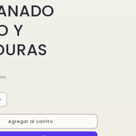
ANADO
O Y
DURAS
dos.
Aumentar
cantidad
para
Agregar al carrito
POLLO
O
EMPANADO
FRITO