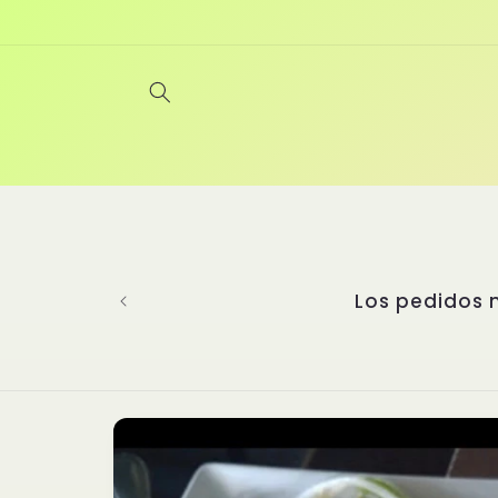
Ir
directamente
al contenido
Bienvenidos a Yanghu, un restaurant
experiencia gastronómica incompa
perfeccionando las artes culinari
seleccionado platos auténticos de d
cada detalle importa. Nuestras sal
nuestros platillos y un secreto q
asiática. ¡Te
Ir
directamente
a la
información
del producto