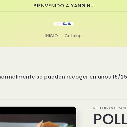
BIENVENIDO A YANG HU
INICIO
Catalog
e asiático donde la tradición se fusiona con l
rable. Nuestro chef, el Sr. Yang, cuenta con 
as de Asia. Ha estudiado cuidadosamente los
istintas regiones asiáticas para diseñar un m
sas exclusivas, creadas con recetas propias e 
ue nadie puede replicar. Disfruta de la autenti
 esperamos para sorprenderte con sus sabores 
RESTAURANTE YAN
POL