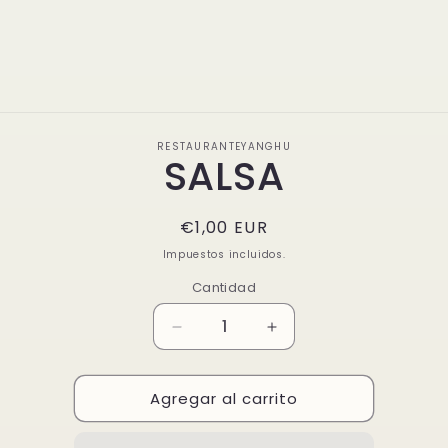
nadi
auten
a
sorpr
Ir
directamente
RESTAURANTEYANGHU
a la
SALSA
información
del producto
Precio
€1,00 EUR
habitual
Impuestos incluidos.
Cantidad
Reducir
Aumentar
cantidad
cantidad
para
para
Agregar al carrito
SALSA
SALSA