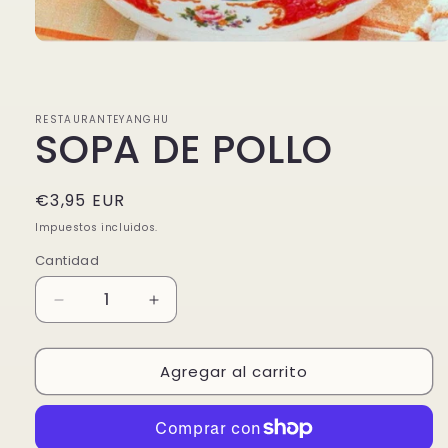
Abrir
elemento
multimedia
1
en
RESTAURANTEYANGHU
una
SOPA DE POLLO
ventana
modal
Precio
€3,95 EUR
habitual
Impuestos incluidos.
Cantidad
Reducir
Aumentar
cantidad
cantidad
para
para
Agregar al carrito
SOPA
SOPA
DE
DE
POLLO
POLLO