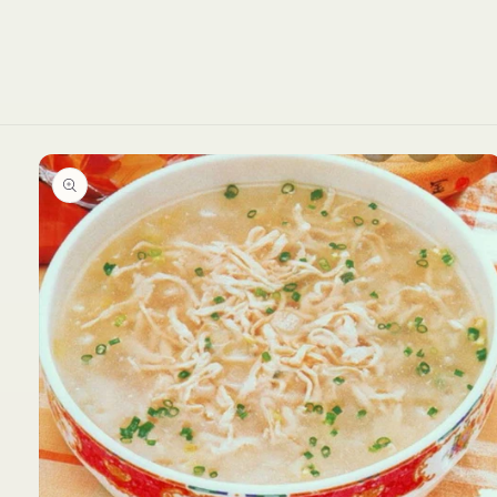
Ir
directamente
a la
información
del producto