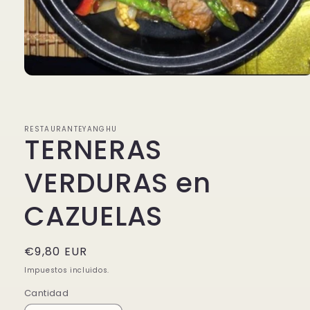
Abrir
elemento
multimedia
1
en
RESTAURANTEYANGHU
una
TERNERAS
ventana
modal
VERDURAS en
CAZUELAS
Precio
€9,80 EUR
habitual
Impuestos incluidos.
Cantidad