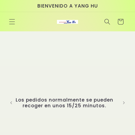
Ir
BIENVENIDO A YANG HU
directamente
al contenido
Carrito
ueden
s.