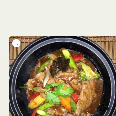
Ir
directamente
a la
información
del producto