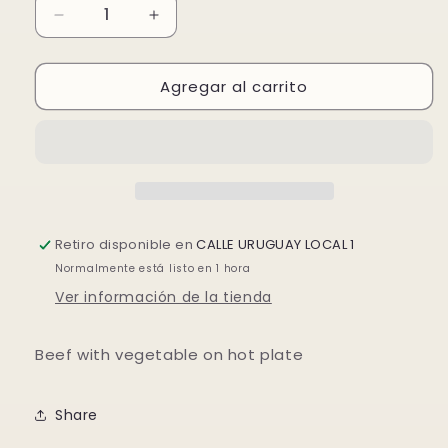
Reducir
Aumentar
cantidad
cantidad
para
para
Agregar al carrito
TERNERAS
TERNERAS
VERDURAS
VERDURAS
en
en
CAZUELAS
CAZUELAS
Retiro disponible en
CALLE URUGUAY LOCAL 1
Normalmente está listo en 1 hora
Ver información de la tienda
Beef with vegetable on hot plate
Share