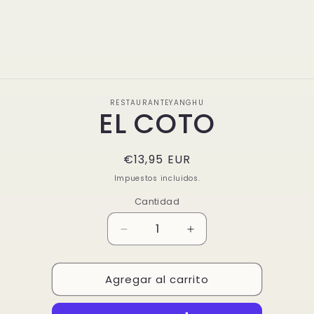
nadi
auten
a
sorpr
Ir
directamente
RESTAURANTEYANGHU
a la
EL COTO
información
del producto
Precio
€13,95 EUR
habitual
Impuestos incluidos.
Cantidad
Reducir
Aumentar
cantidad
cantidad
para
para
Agregar al carrito
EL
EL
COTO
COTO