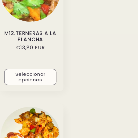
M12.TERNERAS A LA
PLANCHA
Precio
€13,80 EUR
habitual
Seleccionar
opciones