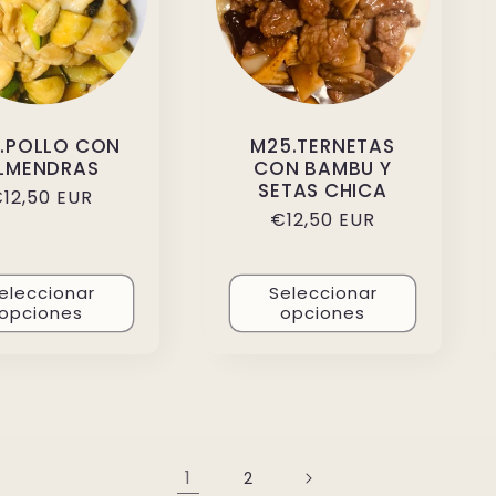
.POLLO CON
M25.TERNETAS
LMENDRAS
CON BAMBU Y
SETAS CHICA
recio
12,50 EUR
Precio
€12,50 EUR
abitual
habitual
eleccionar
Seleccionar
opciones
opciones
1
2