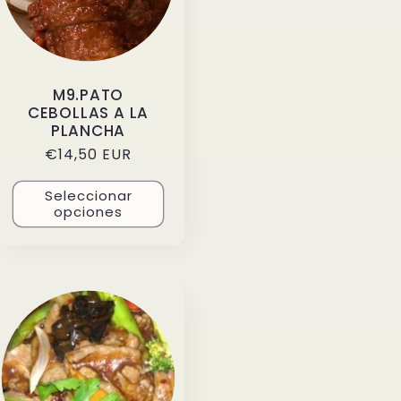
M9.PATO
CEBOLLAS A LA
PLANCHA
Precio
€14,50 EUR
habitual
Seleccionar
opciones