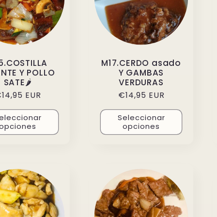
5.COSTILLA
M17.CERDO asado
ANTE Y POLLO
Y GAMBAS
SATE🌶️
VERDURAS
recio
14,95 EUR
Precio
€14,95 EUR
abitual
habitual
eleccionar
Seleccionar
opciones
opciones