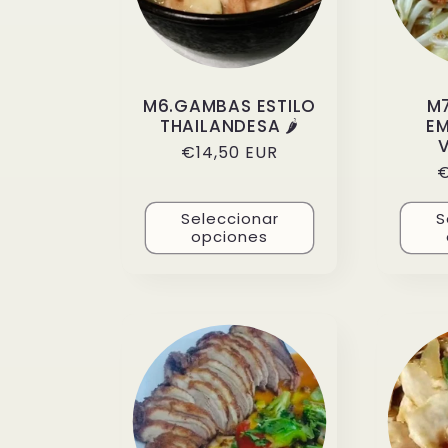
M6.GAMBAS ESTILO
M
THAILANDESA 🌶️
E
Precio
€14,50 EUR
P
€
habitual
h
Seleccionar
S
opciones