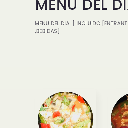
C
MENU DEL D
o
MENU DEL DIA [ INCLUIDO [ENTRANT
,BEBIDAS]
l
e
c
c
i