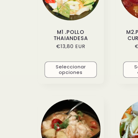
ó
n
M1 .POLLO
M2.
:
THAIANDESA
CUR
Precio
€13,80 EUR
P
€
habitual
h
Seleccionar
S
opciones