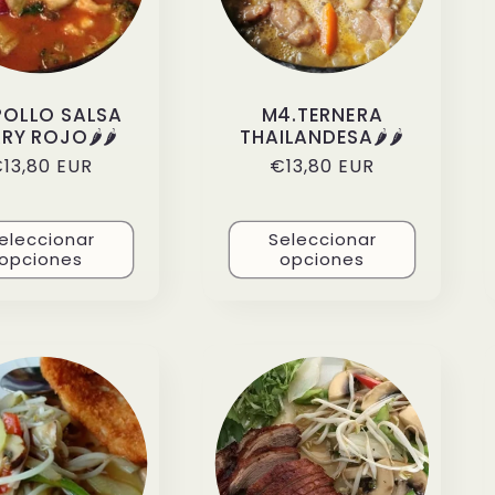
POLLO SALSA
M4.TERNERA
RY ROJO🌶️🌶️
THAILANDESA🌶️🌶️
recio
13,80 EUR
Precio
€13,80 EUR
abitual
habitual
eleccionar
Seleccionar
opciones
opciones