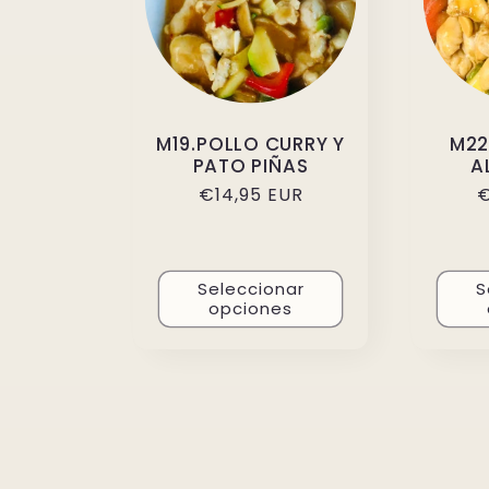
M19.POLLO CURRY Y
M22
PATO PIÑAS
A
Precio
€14,95 EUR
P
€
habitual
h
Seleccionar
S
opciones