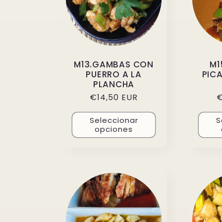
M13.GAMBAS CON
M1
PUERRO A LA
PIC
PLANCHA
Precio
€14,50 EUR
P
€
habitual
h
Seleccionar
S
opciones