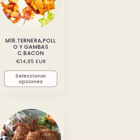
M18.TERNERA,POLL
O Y GAMBAS
C.BACON
Precio
€14,95 EUR
habitual
Seleccionar
opciones