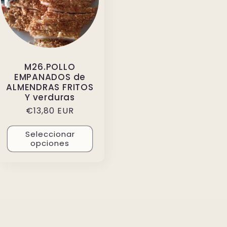
M26.POLLO
EMPANADOS de
ALMENDRAS FRITOS
Y verduras
Precio
€13,80 EUR
habitual
Seleccionar
opciones