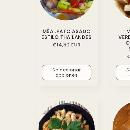
M9A .PATO ASADO
M
ESTILO THAILANDES
VER
O
Precio
€14,50 EUR
habitual
P
€
h
Seleccionar
S
opciones