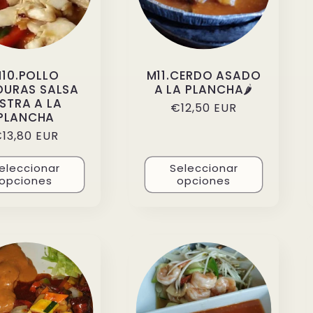
10.POLLO
M11.CERDO ASADO
DURAS SALSA
A LA PLANCHA🌶️
STRA A LA
Precio
€12,50 EUR
PLANCHA
habitual
recio
13,80 EUR
abitual
eleccionar
Seleccionar
opciones
opciones