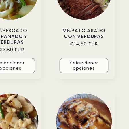
7.PESCADO
M8.PATO ASADO
MPANADO Y
CON VERDURAS
VERDURAS
Precio
€14,50 EUR
recio
13,80 EUR
habitual
abitual
eleccionar
Seleccionar
opciones
opciones