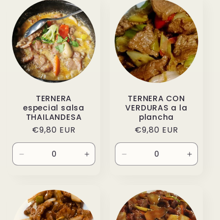
Title
Title
Title
Title
TERNERA
TERNERA CON
especial salsa
VERDURAS a la
THAILANDESA
plancha
Precio
€9,80 EUR
Precio
€9,80 EUR
habitual
habitual
Reducir
Aumentar
Reducir
Aument
cantidad
cantidad
cantidad
cantida
para
para
para
para
Default
Default
Default
Default
Title
Title
Title
Title