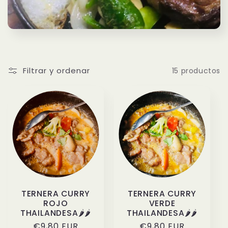
i
ó
n
Filtrar y ordenar
15 productos
:
TERNERA CURRY
TERNERA CURRY
ROJO
VERDE
THAILANDESA🌶️🌶️
THAILANDESA🌶️🌶️
Precio
€9,80 EUR
Precio
€9,80 EUR