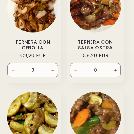
TERNERA CON
TERNERA CON
CEBOLLA
SALSA OSTRA
Precio
€9,20 EUR
Precio
€9,20 EUR
habitual
habitual
Reducir
Aumentar
Reducir
Aument
cantidad
cantidad
cantidad
cantida
para
para
para
para
Default
Default
Default
Default
Title
Title
Title
Title