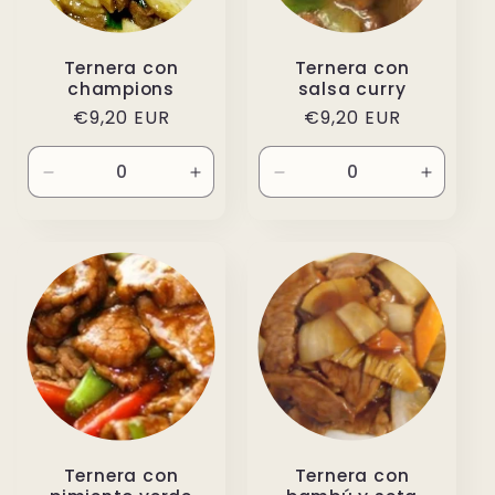
Ternera con
Ternera con
champions
salsa curry
Precio
€9,20 EUR
Precio
€9,20 EUR
habitual
habitual
Reducir
Aumentar
Reducir
Aument
cantidad
cantidad
cantidad
cantida
para
para
para
para
Default
Default
Default
Default
Title
Title
Title
Title
Ternera con
Ternera con