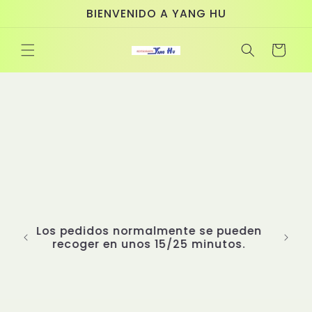
Ir
BIENVENIDO A YANG HU
directamente
al contenido
Carrito
Bienvenidos a Yanghu, un restaurante
asiático donde la tradición se fusiona
con la creatividad para brindarte una
experiencia gastronómica
incomparable. Nuestro chef, el Sr.
Yang, cuenta con más de 20 años de
experiencia perfeccionando las artes
culinarias de Asia. Ha estudiado
cuidadosamente los sabores más
emblemáticos y ha seleccionado
den
platos auténticos de distintas
.
regiones asiáticas para diseñar un
menú único y completo. En Yanghu,
cada detalle importa. Nuestras salsas
exclusivas, creadas con recetas
propias e inimitables, son el corazón
de nuestros platillos y un secreto que